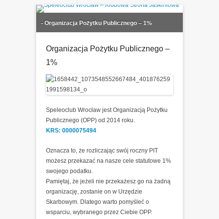
Speleoclub Wroclaw – Klubowa Strona Jaskiniowa
Speleoclub Wroclaw – Klubowa
Główne menu
Przejdź to treści
- Organizacja Pożytku Publicznego – 1%
Strona Jaskiniowa
Organizacja Pożytku Publicznego –
1%
Speleoclub Wrocław jest Organizacją Pożytku
Publicznego (OPP) od 2014 roku.
KRS: 0000075494
Oznacza to, że rozliczając swój roczny PIT
możesz przekazać na nasze cele statutowe 1%
swojego podatku.
Pamiętaj, że jeżeli nie przekażesz go na żadną
organizację, zostanie on w Urzędzie
Skarbowym. Dlatego warto pomyśleć o
wsparciu, wybranego przez Ciebie OPP.